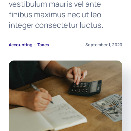
vestibulum mauris vel ante
finibus maximus nec ut leo
News
integer consectetur luctus.
Free Consultation
Accounting
•
Taxes
September 1, 2020