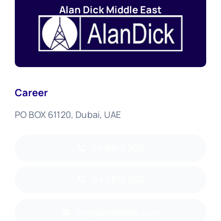
Alan Dick Middle East
Career
PO BOX 61120, Dubai, UAE
04 8818 300
04 8818 292
hr@alandickae.com