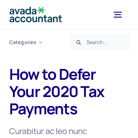
Skip
to
Togg
content
Navig
Search
Categories
Home
for:
Services
How to Defer
Your 2020 Tax
Industries
Payments
Resources
Curabitur ac leo nunc
About Us